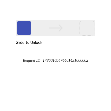
Case
巴零互联真实作品
功能分类
高端品牌网站建设
VI设计&画
册设计
三维动画&企业宣传片
微信小程序
&系统开发
商业摄影&VR全景
协合医疗
迦智科技