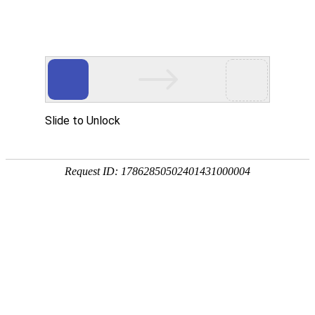
Case
巴零互联真实作品
功能分类
高端品牌网站建设
VI设计&画
册设计
三维动画&企业宣传片
微信小程序
&系统开发
商业摄影&VR全景
杭州公交
西子联合